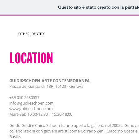
Questo sito è stato creato con la piatt
HOME
OTHER IDENTITY
PRESENTATION
TRAILER
PHOTO GALLERY
LOCATION
GUIDI&SCHOEN-ARTE CONTEMPORANEA
Piazza dei Garibaldi, 18R, 16123 - Genova
+39 010 2530557
info@guidieschoen.com
www.guidieschoen.com
Mart-Sab 10:00-12:30 | 15:30-18:00
Guido Guidi e Chico Schoen hanno aperto la galleria nel 2002 a Genova
collaborazioni con giovani artisti come Corrado Zeni, Giacomo Costa e
Basilé.