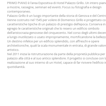
PRIMO PIANO è l'area Espositiva di Hotel Palazzo Grillo. Un intero pia
a mostre, rassegne, seminari ed eventi. Focus su fotografia e design
contemporaneo.
Palazzo Grillo è un luogo importante della storia di Genova e del Centro
Venne costruito nel 1545 per volere di Domenico Grillo e progettato co
caratteristiche tipiche di un palazzo di prestigio dell'epoca. Conserva 
egregio le caratteristiche originali che lo resero un edificio simbolo
dell'aristocrazia genovese del cinquecento. Nel corso degli ultimi decen
a lungo inutilizzato o usato impropriamente, mortificandone la bellezz
Un destino infelice per un edificio splendido, con affreschi e opere
architettoniche, quali la scala monumentale in entrata, di grande valore
artistico.
Nel 2011 inizia la ristrutturazione da parte della proprietà pubblica per r
palazzo alla città e al suo antico splendore. Il progetto si concluse con l
realizzazione al suo interno di un Hotel, capace di far rivivere l'edificio 
quotidianità.