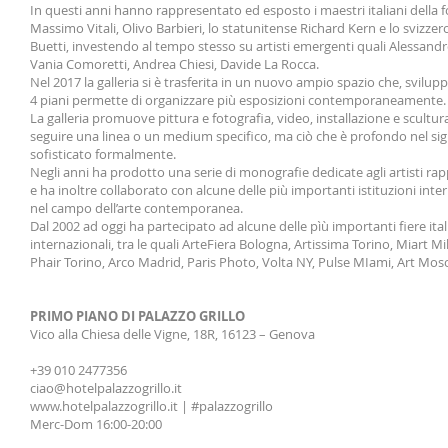
In questi anni hanno rappresentato ed esposto i maestri italiani della f
Massimo Vitali, Olivo Barbieri, lo statunitense Richard Kern e lo svizzer
Buetti, investendo al tempo stesso su artisti emergenti quali Alessandr
Vania Comoretti, Andrea Chiesi, Davide La Rocca.
Nel 2017 la galleria si è trasferita in un nuovo ampio spazio che, svilup
4 piani permette di organizzare più esposizioni contemporaneamente.
La galleria promuove pittura e fotografia, video, installazione e scultur
seguire una linea o un medium specifico, ma ciò che è profondo nel sig
sofisticato formalmente.
Negli anni ha prodotto una serie di monografie dedicate agli artisti ra
e ha inoltre collaborato con alcune delle più importanti istituzioni inte
nel campo dell’arte contemporanea.
Dal 2002 ad oggi ha partecipato ad alcune delle pìù importanti fiere ita
internazionali, tra le quali ArteFiera Bologna, Artissima Torino, Miart M
Phair Torino, Arco Madrid, Paris Photo, Volta NY, Pulse MIami, Art Mos
PRIMO PIANO DI PALAZZO GRILLO
Vico alla Chiesa delle Vigne, 18R, 16123 – Genova
+39 010 2477356
ciao@hotelpalazzogrillo.it
www.hotelpalazzogrillo.it | #palazzogrillo
Merc-Dom 16:00-20:00