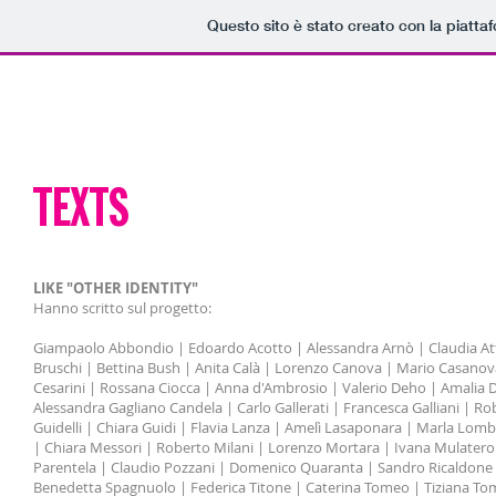
Questo sito è stato creato con la piatt
HOME
OTHER IDENTITY
PRESENTATION
TRAILER
PHOTO GALLERY
TEXTS
LIKE "OTHER IDENTITY"
Hanno scritto sul progetto:
Giampaolo Abbondio | Edoardo Acotto | Alessandra Arnò | Claudia Atti
Bruschi | Bettina Bush | Anita Calà | Lorenzo Canova | Mario Casanova | 
Cesarini | Rossana Ciocca | Anna d'Ambrosio | Valerio Deho | Amalia Di
Alessandra Gagliano Candela | Carlo Gallerati | Francesca Galliani | R
Guidelli | Chiara Guidi | Flavia Lanza | Amelì Lasaponara | Marla Lom
| Chiara Messori | Roberto Milani | Lorenzo Mortara | Ivana Mulatero 
Parentela | Claudio Pozzani | Domenico Quaranta | Sandro Ricaldone | 
Benedetta Spagnuolo | Federica Titone | Caterina Tomeo | Tiziana To