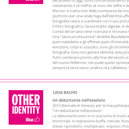
dei poseur di oggi, sono cure all’isolamento 
ostentando il sé nell’hic et nunc dei selfie e d
Ma non si tratta solo della scomparsa dai luog
piuttosto per una vitale fuga dall’identità uff
fotografia riesce a scardinare con il suo princi
Il filtro fotografico, l’autoritratto digitale, in
L’unità del sé sarà viene ricercata e ritrovata 
Una “sacra prostituzione” direbbe Baudelaire 
parti maledette e gli effimeri piani d’intensit
emozioni, corpi in sussulto, sono gli strumen
fotografia. Essa non genera identità, essa prod
Tutto sembrava pronto alla fine del secolo scor
del nuovo Millennio, nel quale questi sprezzant
sempre la terra verso un’altra vita. (all’alien
LIDIA BACHIS
Un debuttante nell’assoluto
2013 Biennale di Venezia, per la mia partecip
“Un debuttante nell’assoluto”.
La debuttante sono io in una sorta di invito 
immortala in espressioni buffe, ridicole, forz
stesso riprodotto, moltiplicato, imposto. Pos