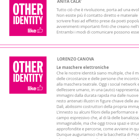
ANITA CALA'
Tutto ciò che è rivoluzione, porta ad una ev
Non esiste più il contatto diretto e materiale d
scrivere frasi ad effetto prese da poeti popola
avvenimenti importanti finti che creano nell
Entrambi i modi di comunicare possono essere
LORENZO CANOVA
Le maschere elettroniche
Che le nostre identità siano multiple, che i
delle circostanze e delle persone che incontr
alla maschera teatrale. Oggi i social network
dell’essere umano, in una (auto) rappresent
immagini dalla durata rapida ma dalle nuove p
resto antenati illustri in figure chiave del
Dalì, abilissimi costruttori della propria im
L’innesto su alcuni filoni della performance 
campo espressivo che, al di là delle banalizza
immaginabile, ma che oggi trova spazi e stru
approfondite e percorse, come avviene in qu
Dunque auguriamoci che la bacchetta di Pros