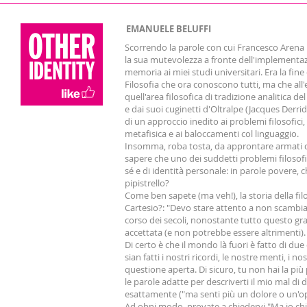
EMANUELE BELUFFI
Scorrendo la parole con cui Francesco Arena m
la sua mutevolezza a fronte dell'implementaz
memoria ai miei studi universitari. Era la fin
Filosofia che ora conoscono tutti, ma che all'
quell'area filosofica di tradizione analitica
e dai suoi cuginetti d'Oltralpe (Jacques Derri
di un approccio inedito ai problemi filosofic
metafisica e ai baloccamenti col linguaggio.
Insomma, roba tosta, da approntare armati di
sapere che uno dei suddetti problemi filosofi
sé e di identità personale: in parole povere,
pipistrello?
Come ben sapete (ma veh!), la storia della fi
Cartesio?: "Devo stare attento a non scambiar
corso dei secoli, nonostante tutto questo gr
accettata (e non potrebbe essere altrimenti).
Di certo è che il mondo là fuori è fatto di due
sian fatti i nostri ricordi, le nostre menti, i n
questione aperta. Di sicuro, tu non hai la più 
le parole adatte per descriverti il mio mal di
esattamente ("ma senti più un dolore o un'op
Ad ohni modo, provate a chiedervi "Ma io chi s