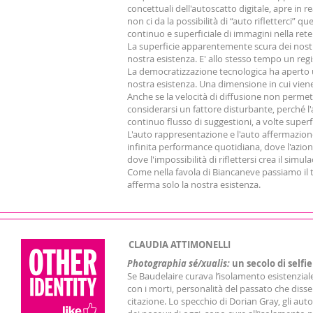
concettuali dell'autoscatto digitale, apre in 
non ci da la possibilità di “auto rifletterci” 
continuo e superficiale di immagini nella rete 
La superficie apparentemente scura dei nostri
nostra esistenza. E' allo stesso tempo un regis
La democratizzazione tecnologica ha aperto u
nostra esistenza. Una dimensione in cui viene d
Anche se la velocità di diffusione non permet
considerarsi un fattore disturbante, perché l
continuo flusso di suggestioni, a volte superf
L'auto rappresentazione e l'auto affermazion
infinita performance quotidiana, dove l'azione
dove l'impossibilità di riflettersi crea il simul
Come nella favola di Biancaneve passiamo il
afferma solo la nostra esistenza.
CLAUDIA ATTIMONELLI
Photographia sé/xualis:
un secolo di selfie
Se Baudelaire curava l’isolamento esistenziale
con i morti, personalità del passato che disse
citazione. Lo specchio di Dorian Gray, gli aut