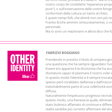
vostro corpo (le cosiddette "esperienze propri
pure"), o sull'osservazione delle vostre fotogr
conformisti della cultura un tanto al chilo).
E questi tempi folli, che ahimè non son più 
Franko B (che ammiro smisuratamente), ci vol
personale.
Ma io sono un reazionario e allora dico che f
FABRIZIO BOGGIANO
Prendendo in prestito il titolo di un’opera gi
una questione che ha sempre riguardato l’uom
Essere e/o apparire è la dicotomia che ha avvo
sfumature capaci di plasmare il nostro voler e
In questo modo l’identità si è sempre trovata 
spesso però invalidato dall’ansia e dall’insicur
ineluttabilmente parte di una collettività so
diffusa.
Naturalmente l’impetuoso progresso tecnologi
questo modo, una frenesia la quale, eliminan
stato bulimico affamato di continue e differen
realtà sarebbe più corretto affermare del do