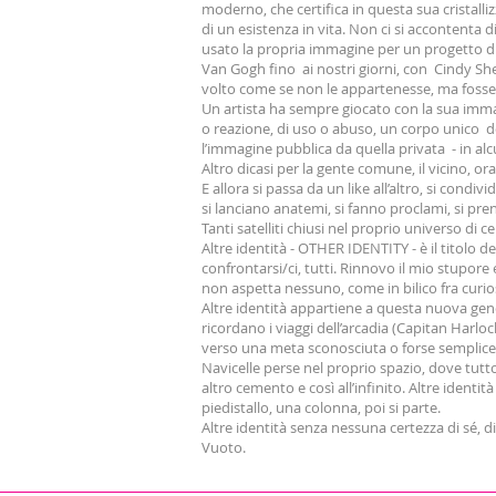
moderno, che certifica in questa sua cristalliz
di un esistenza in vita. Non ci si accontenta d
usato la propria immagine per un progetto di a
Van Gogh fino ai nostri giorni, con Cindy She
volto come se non le appartenesse, ma fosse u
Un artista ha sempre giocato con la sua immag
o reazione, di uso o abuso, un corpo unico dov
l’immagine pubblica da quella privata - in alc
Altro dicasi per la gente comune, il vicino, o
E allora si passa da un like all’altro, si condiv
si lanciano anatemi, si fanno proclami, si pre
Tanti satelliti chiusi nel proprio universo di c
Altre identità - OTHER IDENTITY - è il titolo d
confrontarsi/ci, tutti. Rinnovo il mio stupore
non aspetta nessuno, come in bilico fra curios
Altre identità appartiene a questa nuova gene
ricordano i viaggi dell’arcadia (Capitan Harloc
verso una meta sconosciuta o forse semplic
Navicelle perse nel proprio spazio, dove tutto 
altro cemento e così all’infinito. Altre ident
piedistallo, una colonna, poi si parte.
Altre identità senza nessuna certezza di sé, di
Vuoto.