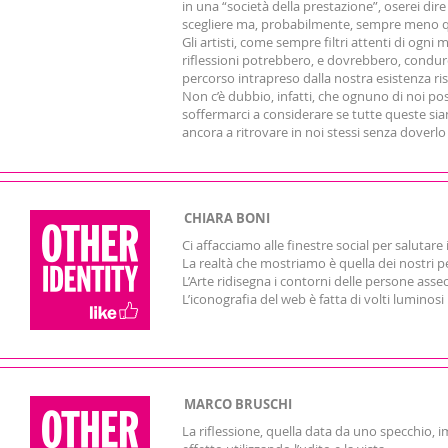
in una “società della prestazione”, oserei dir
scegliere ma, probabilmente, sempre meno que
Gli artisti, come sempre filtri attenti di og
riflessioni potrebbero, e dovrebbero, condurci
percorso intrapreso dalla nostra esistenza ri
Non c’è dubbio, infatti, che ognuno di noi po
soffermarci a considerare se tutte queste sian
ancora a ritrovare in noi stessi senza doverlo ri
CHIARA BONI
Ci affacciamo alle finestre social per salutare
La realtà che mostriamo è quella dei nostri pens
L’Arte ridisegna i contorni delle persone ass
L’iconografia del web è fatta di volti luminos
MARCO BRUSCHI
La riflessione, quella data da uno specchio, 