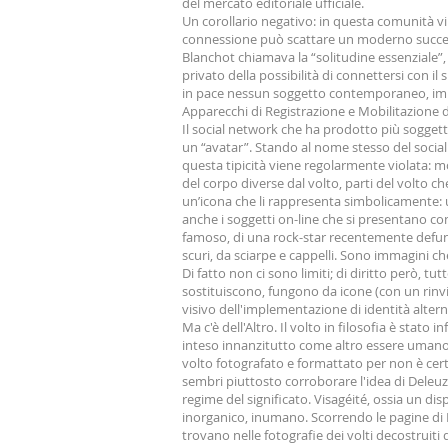
del mercato editoriale ufficiale.
Un corollario negativo: in questa comunità vir
connessione può scattare un moderno succeda
Blanchot chiamava la “solitudine essenziale”, 
privato della possibilità di connettersi con i
in pace nessun soggetto contemporaneo, imm
Apparecchi di Registrazione e Mobilitazione de
Il social network che ha prodotto più soggett
un “avatar”. Stando al nome stesso del socia
questa tipicità viene regolarmente violata: m
del corpo diverse dal volto, parti del volt
un’icona che li rappresenta simbolicamente: u
anche i soggetti on-line che si presentano co
famoso, di una rock-star recentemente defunta,
scuri, da sciarpe e cappelli. Sono immagini 
Di fatto non ci sono limiti; di diritto però, tu
sostituiscono, fungono da icone (con un rinvio
visivo dell'implementazione di identità altern
Ma c'è dell'Altro. Il volto in filosofia è stato
inteso innanzitutto come altro essere umano 
volto fotografato e formattato per non è cert
sembri piuttosto corroborare l'idea di Deleuz
regime del significato. Visagéité, ossia un d
inorganico, inumano. Scorrendo le pagine di F
trovano nelle fotografie dei volti decostruiti