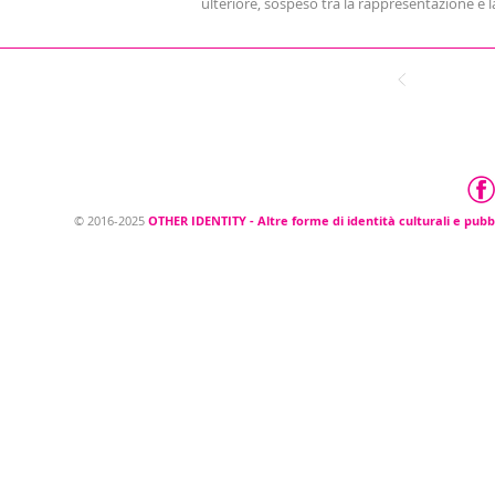
ulteriore, sospeso tra la rappresentazione e la 
© 2016-2025 OTHER IDENTITY - Altre forme di
identità culturali e pubbliche
© 2016-2025
OTHER IDENTITY - Altre forme di identità culturali e pubb