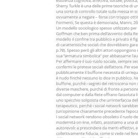
esistenza cognitiva, affettiva, sociale, politica,
Sherry Turkle è una delle prime teoriche di u
una sorta di controllo totale sulla messa in 
ovviamente a negare – forse con troppo ottim
Formenti, Se questa è democrazia, Manni, 20
Un modello sociologico spesso utilizzato per 
Goffman che ben prima dell'avvento della Ret
modello il confine tra pubblico e privato è f
di caratteristiche sociali che dovrebbero garan
p.78). Spesso però gli altri attori oppongono r
sua “armatura simbolica” per abbassarne l'auto
Per affermare il suo ruolo sociale, sempre s
confermi le pretese sociali dell’attore. Per e
pubblicamente il buffone necessita di un'equipe
è nudo finché nessuno lo dice in pubblico. N
buffone, purché i segreti del retroscena non s
diverse maschere, purché di fronte a persone 
dal computer e dalla Rete offrano l’assoluta l
uno specchio solipsista che un’interfaccia del
terapeutico, perché i social network sarebber
(un'opinione chiaramente precedente l'epoca
I social network rendono obsoleto il ruolo del
modernità on-line, infatti, assistiamo a una di
autorevoli: a prescindere da meriti effettivi
collettivamente fiducia, come si vede nel fen