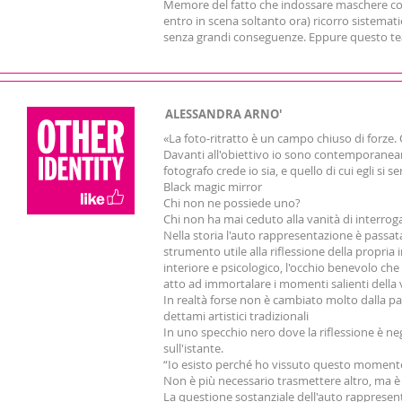
Memore del fatto che indossare maschere costi
entro in scena soltanto ora) ricorro sistemati
senza grandi conseguenze. Eppure questo tea
ALESSANDRA ARNO'
«La foto‐ritratto è un campo chiuso di forze. 
Davanti all'obiettivo io sono contemporaneamen
fotografo crede io sia, e quello di cui egli si 
Black magic mirror
Chi non ne possiede uno?
Chi non ha mai ceduto alla vanità di interroga
Nella storia l'auto rappresentazione è passata 
strumento utile alla riflessione della propria
interiore e psicologico, l'occhio benevolo che
atto ad immortalare i momenti salienti della 
In realtà forse non è cambiato molto dalla p
dettami artistici tradizionali
In uno specchio nero dove la riflessione è ne
sull'istante.
“Io esisto perché ho vissuto questo momento
Non è più necessario trasmettere altro, ma 
La questione sostanziale dell'auto rappresent