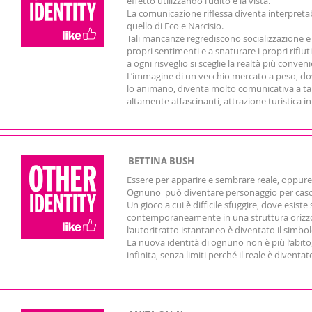
effetto utilizzando l’udito e la vista.
La comunicazione riflessa diventa interpretabil
quello di Eco e Narcisio.
Tali mancanze regrediscono socializzazione e c
propri sentimenti e a snaturare i propri rifiut
a ogni risveglio si sceglie la realtà più conveni
L’immagine di un vecchio mercato a peso, do
lo animano, diventa molto comunicativa a tal p
altamente affascinanti, attrazione turistica in 
BETTINA BUSH
Essere per apparire e sembrare reale, oppure
Ognuno può diventare personaggio per caso 
Un gioco a cui è difficile sfuggire, dove esiste
contemporaneamente in una struttura orizzon
l’autoritratto istantaneo è diventato il simbo
La nuova identità di ognuno non è più l’abito,
infinita, senza limiti perché il reale è dive